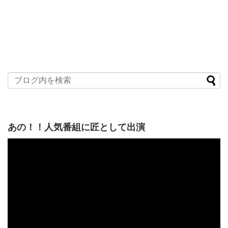
あの！！人気番組に匠として出演
動
画
プ
レ
ー
ヤ
ー