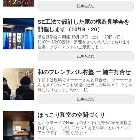
記事を読む
SE工法で設計した家の構造見学会を
開催します（10/19・20）
構造見学会を開催 10月19日（土）・20日（日）
11:00〜16:00設計・監理させていただいております
住宅。クライアントのご厚意によ...
記事を読む
和のフレンチバル村塾 ー 施主打合せ
午前中は現場でオーナーさんと打合せ。 オーナーさ
んもメインシェフも現場の進行に興味深々！ そりゃ
気になりなますよね〜。 私...
記事を読む
ほっこり和室の空間づくり
というテーマでHomifyのサイトに伊部の家が掲載さ
れました。 「掘りごたつのある和室」というピック
アップです、ご覧ください。 ...