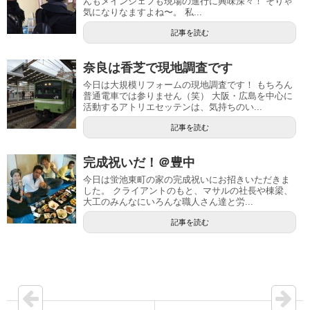
んもメインシェフも現場の進行に興味深々！ そりゃ
気になりなますよね〜。 私...
記事を読む
奈良は香芝で現地調査です
今日は大規模リフォームの現地調査です！ もちろん
普通電車では参りません（笑） 大阪・広島を中心に
活動するアトリエセッテンは、気持ちのい...
記事を読む
完成祝いだ！＠豊中
今日は蛍池東町の家の完成祝いにお招きいただきま
した。 クライアントのもと、マサルの社長や棟梁、
大工のみんなにいろんな職人さん達と労...
記事を読む