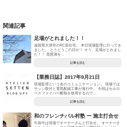
関連記事
足場がとれました！！
滋賀県大津市のRC造住宅。 本日現場監理に行ってき
ました。 とうとうこの日が！ そう、足場がとれまし
た！！ 琵琶湖を...
記事を読む
【業務日誌】2017年9月21日
現場監理という名のコミュニケーション。 現場では
サッシ取付と電気配線工事が進行中。 今回はセルロ
ースファイバー断熱を使用するので...
記事を読む
和のフレンチバル村塾 ー 施主打合せ
午前中は現場でオーナーさんと打合せ。 オーナーさ