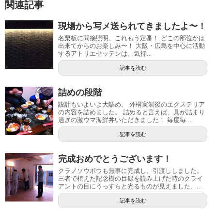
関連記事
現場から写メ送られてきましたよ〜！
名栗板に間接照明、これもう定番！ どこの部位かは
出来てからのお楽しみ〜！ 大阪・広島を中心に活動
するアトリエセッテンは、気持...
記事を読む
詰めの段階
設計もいよいよ大詰め。 外構実測後のエクステリア
の内容を詰めました。 詰めると言えば、具が詰まり
過ぎの激ウマ海鮮丼いただきました！ 毎度毎...
記事を読む
完成おめでとうございます！
クラノソウボウも無事に完成し、引渡ししました。
三者で植えた記念樹の目録を読み上げた時のクライ
アントの目にうっすらと光るものが見えました。...
記事を読む