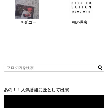
キダ.ゴー
朝の愚痴
あの！！人気番組に匠として出演
動
画
プ